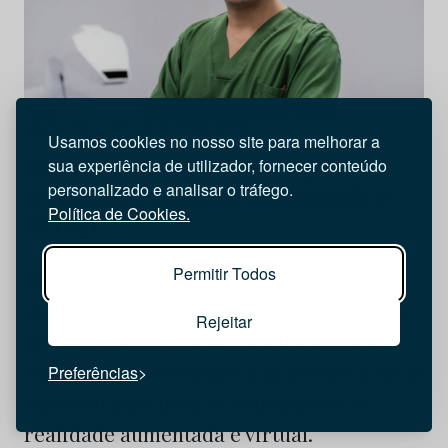
sexta-feira, 21 abril 2023 14:50
Usamos cookies no nosso site para melhorar a
Ensino em Medicina Dentária? A
sua experiência de utilizador, fornecer conteúdo
personalizado e analisar o tráfego.
resposta é realidade aumentada e
Política de Cookies.
virtual
Permitir Todos
O médico dentista Pedro Rodrigues é o
anfitrião na Egas Moniz School of Health
Rejeitar
Science onde o ensino espelha a grande
componente tecnológica, as atenções estão
Preferências
agora viradas para os simuladores de
realidade aumentada e virtual.