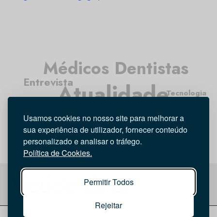
Médicos Dentistas
Entrevista
Atualidade
Tecnologia
Opinião
Higiene Oral
Investigação
Usamos cookies no nosso site para melhorar a
sua experiência de utilizador, fornecer conteúdo
personalizado e analisar o tráfego.
Política de Cookies.
Permitir Todos
Rejeitar