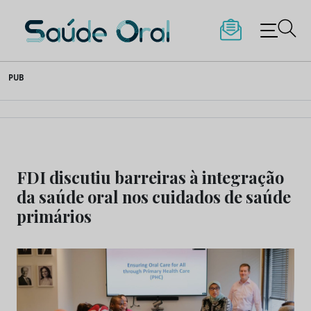
Saúde Oral
Skip
PUB
to
content
FDI discutiu barreiras à integração
da saúde oral nos cuidados de saúde
primários