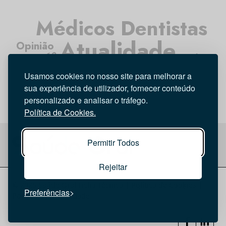
Médicos Dentistas
Atualidade
Opinião
Investigação
Tecnologia
Higiene Oral
Entrevista
Usamos cookies no nosso site para melhorar a
sua experiência de utilizador, fornecer conteúdo
personalizado e analisar o tráfego.
Política de Cookies.
Permitir Todos
Rejeitar
© 2026 Saúde Oral
Ficha Técnica
|
Política de Cookies
|
Preferências
Política de privacidade