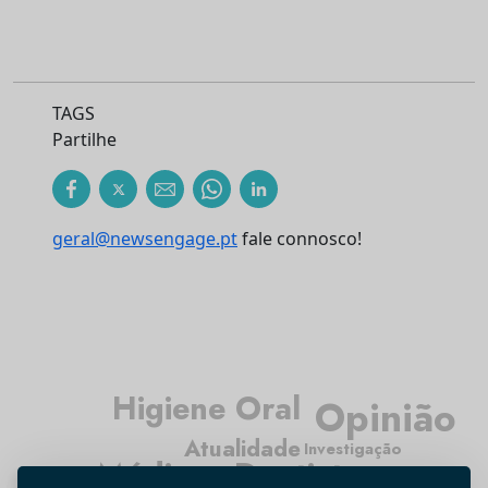
TAGS
Partilhe
geral@newsengage.pt
fale connosco!
Higiene Oral
Opinião
Atualidade
Investigação
Médicos Dentistas