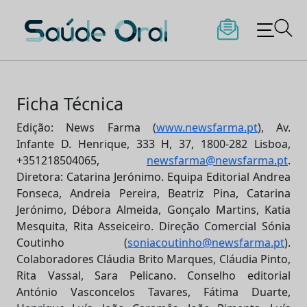
Saúde Oral
Skip
to
Ficha Técnica
content
Edição: News Farma (
www.newsfarma.pt
), Av.
Infante D. Henrique, 333 H, 37, 1800-282 Lisboa,
+351218504065,
newsfarma@newsfarma.pt
.
Diretora: Catarina Jerónimo. Equipa Editorial Andrea
Fonseca, Andreia Pereira, Beatriz Pina, Catarina
Jerónimo, Débora Almeida, Gonçalo Martins, Katia
Mesquita, Rita Asseiceiro. Direção Comercial Sónia
Coutinho (
soniacoutinho@newsfarma.pt
).
Colaboradores Cláudia Brito Marques, Cláudia Pinto,
Rita Vassal, Sara Pelicano. Conselho editorial
António Vasconcelos Tavares, Fátima Duarte,