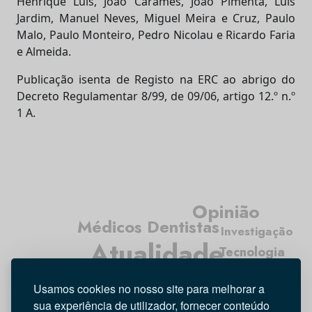
Henrique Luís, João Caramês, João Pimenta, Luís
Jardim, Manuel Neves, Miguel Meira e Cruz, Paulo
Malo, Paulo Monteiro, Pedro Nicolau e Ricardo Faria
e Almeida.
Publicação isenta de Registo na ERC ao abrigo do
Decreto Regulamentar 8/99, de 09/06, artigo 12.º n.º
1 A.
Opinião
Médicos Dentistas
Investigação
Atualidade
Tecnologia
Higiene Oral
Usamos cookies no nosso site para melhorar a
Entrevista
sua experiência de utilizador, fornecer conteúdo