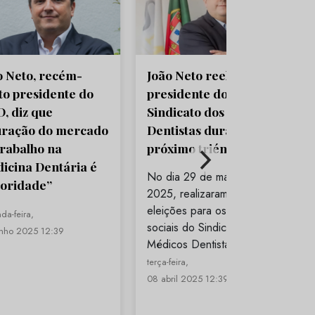
o Neto, recém-
João Neto reeleito
ito presidente do
presidente do
, diz que
Sindicato dos Médicos
uração do mercado
Dentistas durante o
trabalho na
próximo triénio
icina Dentária é
No dia 29 de março de
ioridade”
2025, realizaram-se as
eleições para os órgãos
da-feira,
sociais do Sindicato dos
unho 2025 12:39
Médicos Dentistas, que…
terça-feira,
08 abril 2025 12:39