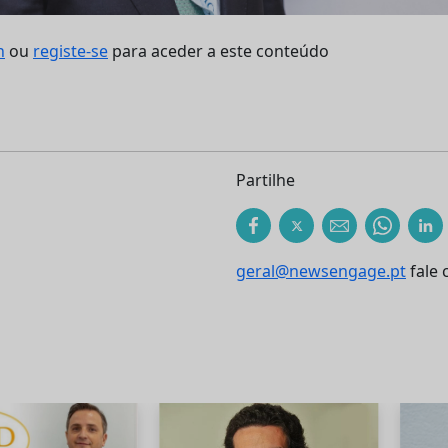
n
ou
registe-se
para aceder a este conteúdo
Partilhe
geral@newsengage.pt
fale 