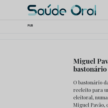
Saúde Oral
Skip
PUB
to
content
Miguel Pav
bastonário
O bastonário d
reeleito para 
eleitoral, numa
Miguel Pavão, q