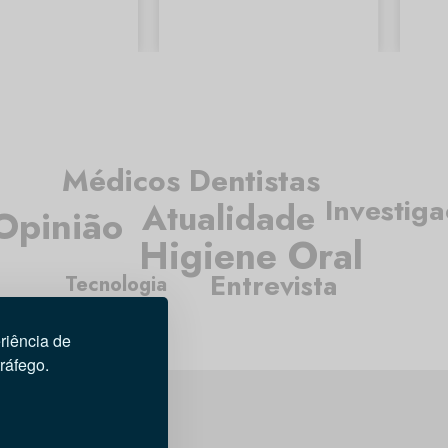
Médicos Dentistas
Investig
Atualidade
Opinião
Higiene Oral
Entrevista
Tecnologia
riência de
tráfego.