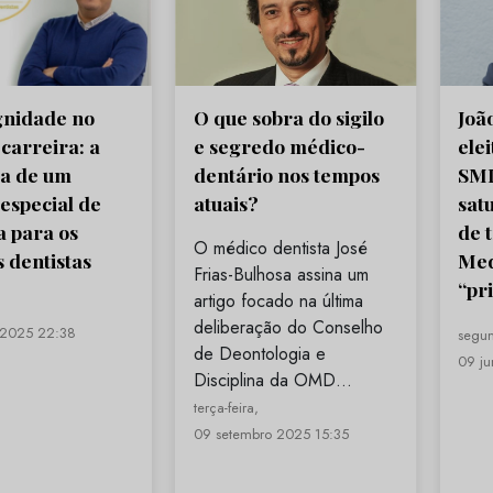
gnidade no
Joã
O que sobra do sigilo
 carreira: a
ele
e segredo médico-
a de um
SMD
dentário nos tempos
especial de
sat
atuais?
 para os
de 
O médico dentista José
 dentistas
Med
Frias-Bulhosa assina um
“pr
artigo focado na última
deliberação do Conselho
 2025 22:38
segun
de Deontologia e
09 j
Disciplina da OMD…
terça-feira,
09 setembro 2025 15:35