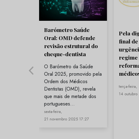
Barómetro Saúde
Pela di
Oral: OMD defende
final de
revisão estrutural do
urgênci
cheque-dentista
regime 
reforma
O Barómetro da Saúde
médicos
Oral 2025, promovido pela
Ordem dos Médicos
terça-feira,
Dentistas (OMD), revela
14 outubro
que mais de metade dos
portugueses…
sexta-feira,
21 novembro 2025 17:27