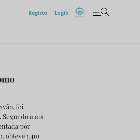
Registo
Login
como
vão, foi
. Segundo a ata
sentada por
, obteve 1.410