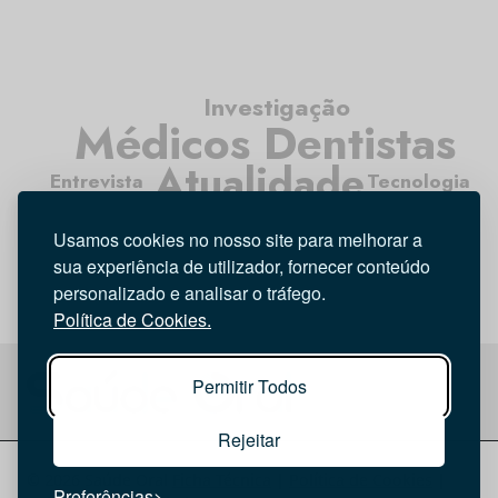
Investigação
Médicos Dentistas
Atualidade
Entrevista
Tecnologia
Opinião
Higiene Oral
Usamos cookies no nosso site para melhorar a
sua experiência de utilizador, fornecer conteúdo
personalizado e analisar o tráfego.
Política de Cookies.
Permitir Todos
Rejeitar
© 2026 Saúde Oral
Ficha Técnica
|
Política de Cookies
|
Preferências