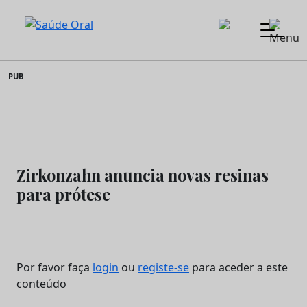
Saúde Oral
Skip
PUB
to
content
Zirkonzahn anuncia novas resinas
para prótese
Por favor faça
login
ou
registe-se
para aceder a este
conteúdo