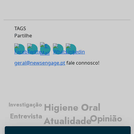
TAGS
Partilhe
geral@newsengage.pt
fale connosco!
Investigação
Higiene Oral
Entrevista
Opinião
Atualidade
Médicos Dentistas