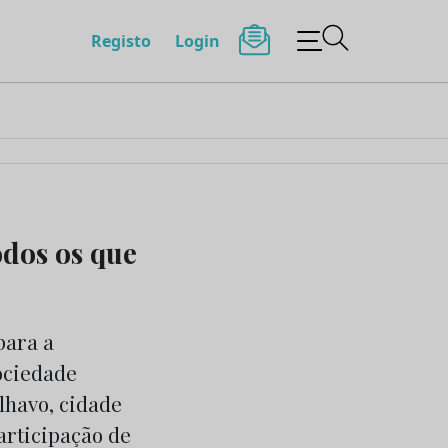
Registo
Login
dos os que
para a
ociedade
Ílhavo, cidade
articipação de