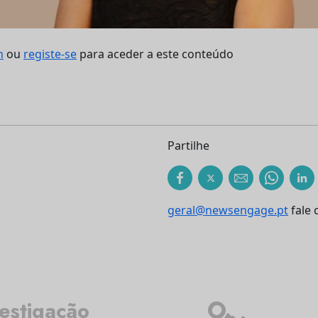
n
ou
registe-se
para aceder a este conteúdo
Partilhe
geral@newsengage.pt
fale 
estigação