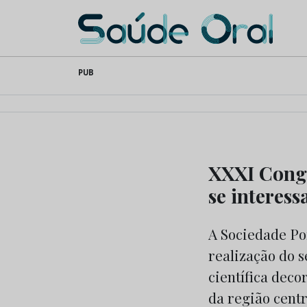
Saúde Oral
Skip
PUB
to
content
XXXI Congr
se interes
A Sociedade Por
realização do 
científica deco
da região centr