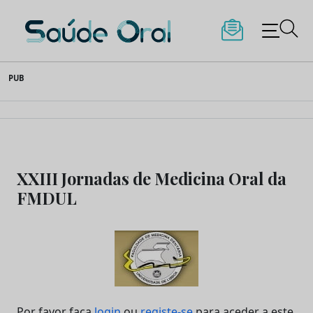
Saúde Oral
Skip
PUB
to
content
XXIII Jornadas de Medicina Oral da
FMDUL
Por favor faça
login
ou
registe-se
para aceder a este