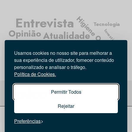
Entrevista
Higiene Oral
Tecnologia
Opinião
Investigação
Atualidade
Médicos Dentistas
Usamos cookies no nosso site para melhorar a
sua experiência de utilizador, fornecer conteúdo
personalizado e analisar o tráfego.
Política de Cookies.
Permitir Todos
Rejeitar
© 2026 Saúde Oral
Ficha Técnica
|
Política de Cookies
|
Preferências
Política de privacidade