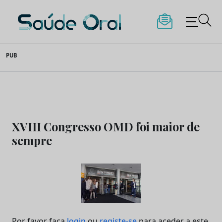
Saúde Oral
Skip
PUB
to
content
XVIII Congresso OMD foi maior de
sempre
Por favor faça
login
ou
registe-se
para aceder a este