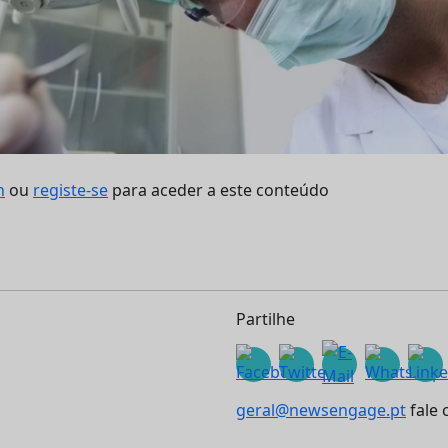
n
ou
registe-se
para aceder a este conteúdo
Partilhe
geral@newsengage.pt
fale 