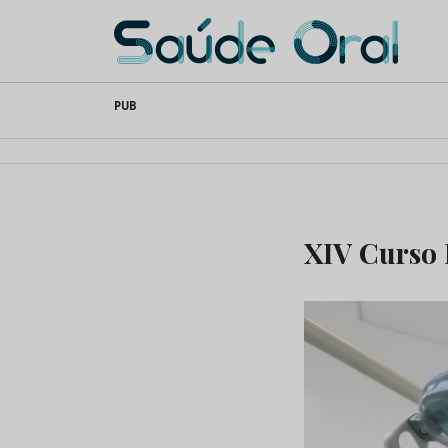
Saúde Oral
Skip
PUB
to
content
XIV Curso 