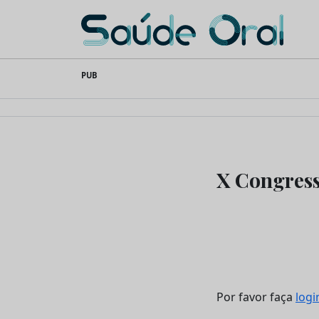
Saúde Oral
Skip
PUB
to
content
X Congress
Por favor faça
logi