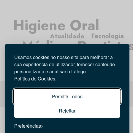
Higiene Oral
Atualidade
Tecnologia
Médicos Dentista
Opinião
Investigação
Entrevista
Usamos cookies no nosso site para melhorar a
sua experiência de utilizador, fornecer conteúdo
personalizado e analisar o tráfego.
Política de Cookies.
Permitir Todos
Rejeitar
© 2026 Saúde Oral
Ficha Técnica
|
Política de Cookies
|
Política de privacidade
Preferências