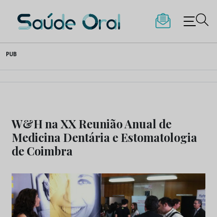
Saúde Oral
Skip
PUB
to
content
W&H na XX Reunião Anual de
Medicina Dentária e Estomatologia
de Coimbra