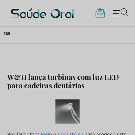
Saúde Oral
Skip
PUB
to
content
W&H lança turbinas com luz LED
para cadeiras dentárias
Por favor faça
login
ou
registe-se
para aceder a este