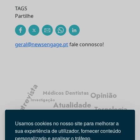
TAGS
Partilhe
geral@newsengage.pt
fale connosco!
Entrevista
Médicos Dentistas
Opinião
Investigação
Atualidade
Tecnologia
Higiene Oral
Usamos cookies no nosso site para melhorar a
sua experiência de utilizador, fornecer conteúdo
personalizado e analisar o tráfego.