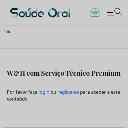
Saúde Oral
Skip
PUB
to
content
W&H com Serviço Técnico Premium
Por favor faça
login
ou
registe-se
para aceder a este
conteúdo