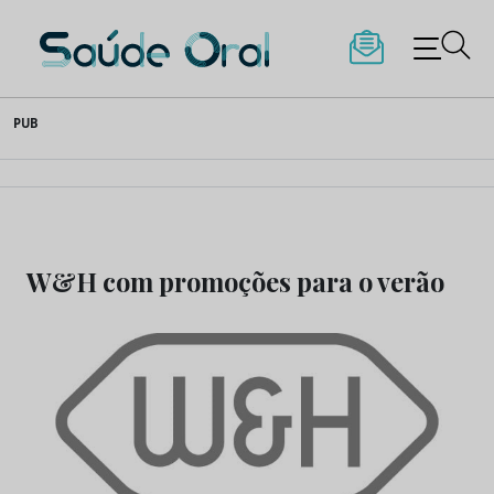
Saúde Oral
Skip
PUB
to
content
W&H com promoções para o verão