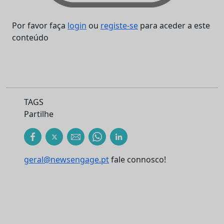
Por favor faça
login
ou
registe-se
para aceder a este
conteúdo
TAGS
Partilhe
geral@newsengage.pt
fale connosco!