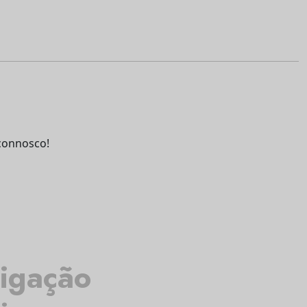
connosco!
tigação