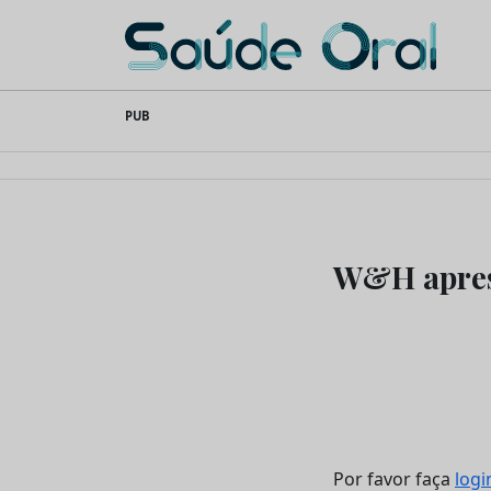
Saúde Oral
Skip
PUB
to
content
W&H apres
Por favor faça
logi