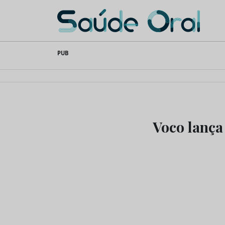
Saúde Oral
Skip
PUB
to
content
Voco lança