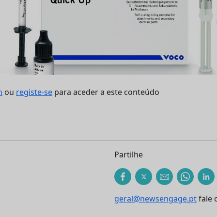
n
ou
registe-se
para aceder a este conteúdo
Partilhe
geral@newsengage.pt
fale 