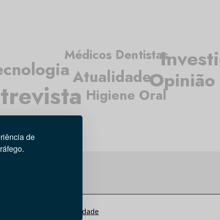
Invest
Médicos Dentistas
ecnologia
Atualidade
Opinião
trevista
Higiene Oral
riência de
tráfego.
okies
|
Política de privacidade