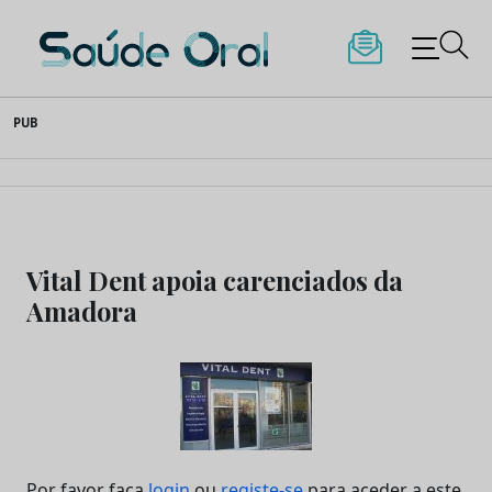
Saúde Oral
Skip
PUB
to
content
Vital Dent apoia carenciados da
Amadora
Por favor faça
login
ou
registe-se
para aceder a este