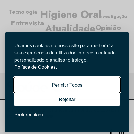
Higiene Oral
Tecnologia
Investigação
Entrevista
Atualidade
Opinião
Médicos Dentistas
Usamos cookies no nosso site para melhorar a
sua experiência de utilizador, fornecer conteúdo
personalizado e analisar o tráfego.
Política de Cookies.
Permitir Todos
Rejeitar
© 2026 Saúde Oral
Ficha Técnica
|
Política de Cookies
|
Preferências
Política de privacidade