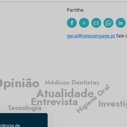
Partilhe
geral@newsengage.pt
fale 
pinião
Médicos Dentistas
Higiene Oral
Atualidade
Entrevista
Invest
Tecnologia
riência de