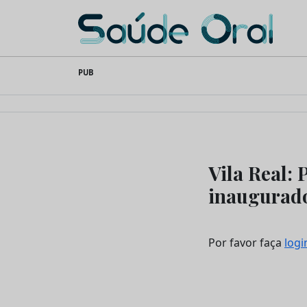
Saúde Oral
Skip
PUB
to
content
Vila Real: 
inaugurad
Por favor faça
logi