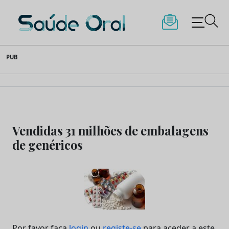
Saúde Oral
Skip
PUB
to
content
Vendidas 31 milhões de embalagens
de genéricos
Por favor faça
login
ou
registe-se
para aceder a este