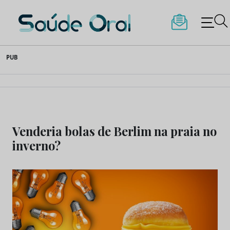
Saúde Oral
Skip
PUB
to
content
Venderia bolas de Berlim na praia no
inverno?