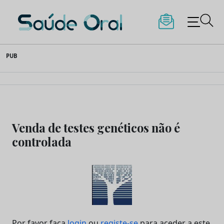
Saúde Oral
Skip
PUB
to
content
Venda de testes genéticos não é
controlada
Por favor faça
login
ou
registe-se
para aceder a este