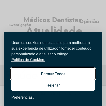
Médicos Dentistas
Opinião
Investigação
Atualidade
Higiene Oral
Entrevista
Tecnologia
Usamos cookies no nosso site para melhorar a
sua experiência de utilizador, fornecer conteúdo
personalizado e analisar o tráfego.
Política de Cookies.
Permitir Todos
Rejeitar
© 2026 Saúde Oral
Ficha Técnica
|
Política de Cookies
|
Preferências
Política de privacidade