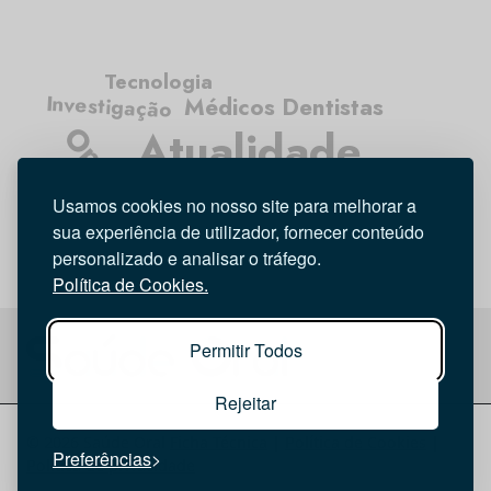
Tecnologia
Investigação
Médicos Dentistas
Opinião
Atualidade
Higiene Oral
Entrevista
Usamos cookies no nosso site para melhorar a
sua experiência de utilizador, fornecer conteúdo
personalizado e analisar o tráfego.
Política de Cookies.
Permitir Todos
Rejeitar
© 2026 Saúde Oral
Ficha Técnica
|
Política de Cookies
|
Preferências
Política de privacidade