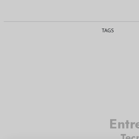
TAGS
Entr
Tec