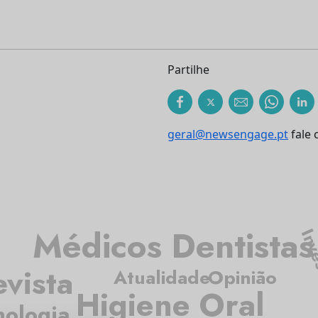
Partilhe
geral@newsengage.pt
fale 
Médicos Dentistas
Inve
evista
Atualidade
Opinião
Higiene Oral
nologia