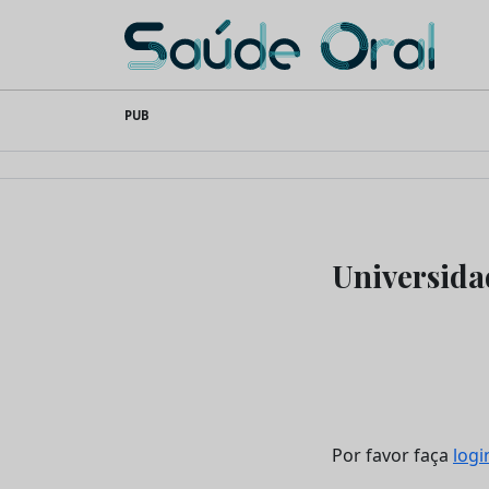
Saúde Oral
Skip
PUB
to
content
Universida
Por favor faça
logi