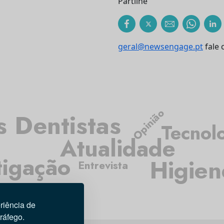
Partilhe
geral@newsengage.pt
fale 
Opinião
 Dentistas
Tecnol
Atualidade
tigação
Higien
Entrevista
riência de
tráfego.