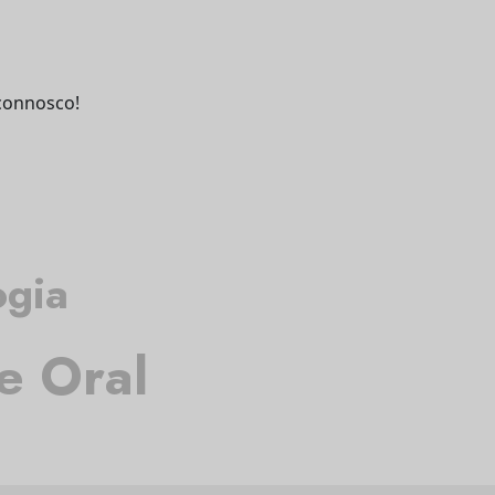
connosco!
ogia
e Oral