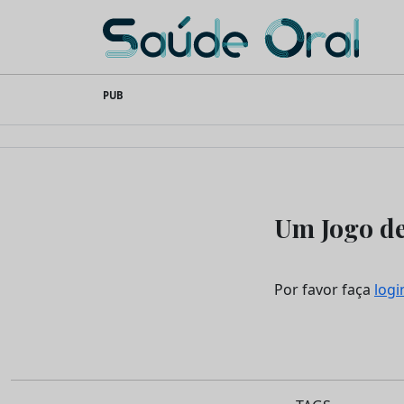
Saúde Oral
Skip
PUB
to
content
Um Jogo de
Por favor faça
logi