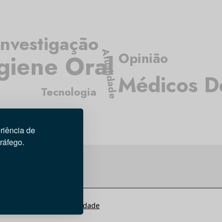
Investigação
Atualidade
Opinião
giene Oral
Médicos De
Tecnologia
riência de
tráfego.
okies
|
Política de privacidade