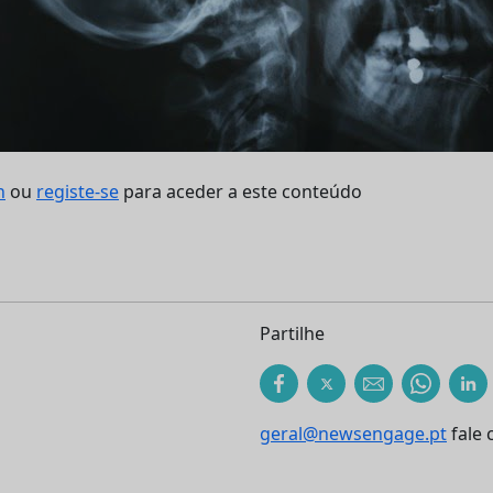
n
ou
registe-se
para aceder a este conteúdo
Partilhe
geral@newsengage.pt
fale 