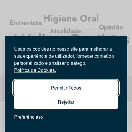
Higiene Oral
Entrevista
Opinião
Atualidade
Médicos Dentistas
Investigação
Usamos cookies no nosso site para melhorar a
Tecnologia
sua experiência de utilizador, fornecer conteúdo
personalizado e analisar o tráfego.
Política de Cookies.
Permitir Todos
Rejeitar
© 2026 Saúde Oral
Ficha Técnica
|
Política de Cookies
|
Preferências
Política de privacidade