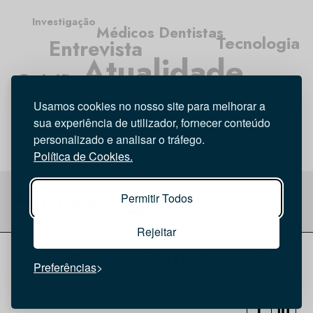
Investigação
Médicos Dentistas
Tecnologia
Entrevista
Atualidade
Opinião
Higiene Oral
Usamos cookies no nosso site para melhorar a
sua experiência de utilizador, fornecer conteúdo
personalizado e analisar o tráfego.
Política de Cookies.
Permitir Todos
Rejeitar
© 2026 Saúde Oral
Ficha Técnica
|
Política de Cookies
|
Preferências
Política de privacidade