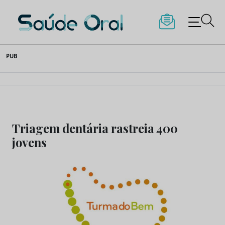
Saúde Oral
Skip
PUB
to
content
Triagem dentária rastreia 400
jovens