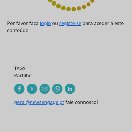
Por favor faça
login
ou
registe-se
para aceder a este
conteúdo
TAGS
Partilhe
geral@newsengage.pt
fale connosco!