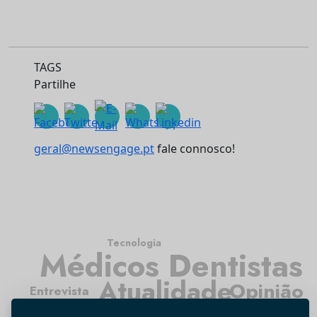
TAGS
Partilhe
geral@newsengage.pt
fale connosco!
Tecnologia
Médicos Dentistas
Atualidade
Opinião
Entrevista
Investigação