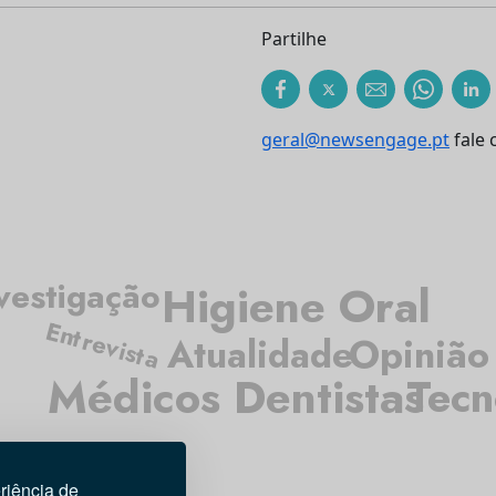
Partilhe
geral@newsengage.pt
fale 
vestigação
Higiene Oral
Entrevista
Opinião
Atualidade
Médicos Dentistas
Tecn
riência de