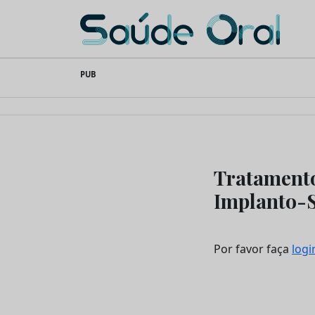
Saúde Oral
Skip
PUB
to
content
Tratamento
Implanto-
Por favor faça
logi