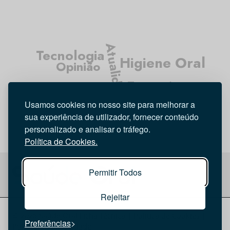
Atualidade
Tecnologia
Higiene Oral
Opinião
Entrevista
Médicos Dentistas
Investigação
Usamos cookies no nosso site para melhorar a
sua experiência de utilizador, fornecer conteúdo
personalizado e analisar o tráfego.
Política de Cookies.
Permitir Todos
Rejeitar
© 2026 Saúde Oral
Ficha Técnica
|
Política de Cookies
|
Preferências
Política de privacidade