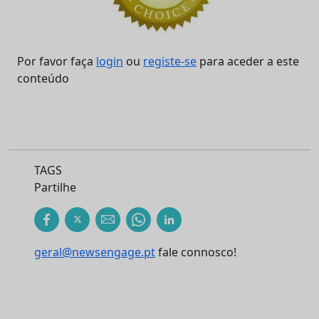
Por favor faça
login
ou
registe-se
para aceder a este
conteúdo
TAGS
Partilhe
geral@newsengage.pt
fale connosco!