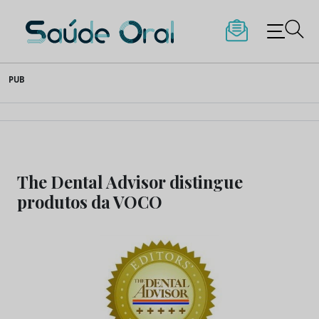
Saúde Oral
Skip
PUB
to
content
The Dental Advisor distingue
produtos da VOCO