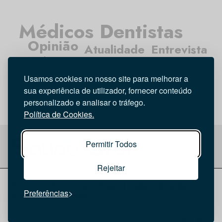
Médicos Dentistas
Opinião
Atualidade
Entrevista
Tecnologia
Higiene Oral
Investigação
Usamos cookies no nosso site para melhorar a
sua experiência de utilizador, fornecer conteúdo
personalizado e analisar o tráfego.
Política de Cookies.
Permitir Todos
Rejeitar
© 2026 Saúde Oral
Ficha Técnica
|
Política de Cookies
|
Preferências
Política de privacidade