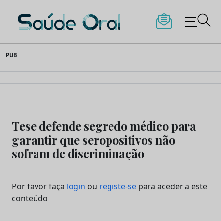
Saúde Oral
Skip
PUB
to
content
Tese defende segredo médico para
garantir que seropositivos não
sofram de discriminação
Por favor faça
login
ou
registe-se
para aceder a este
conteúdo