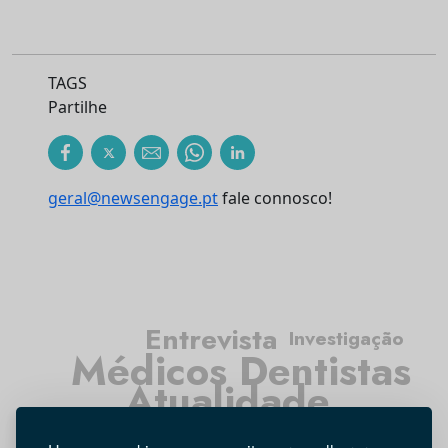
TAGS
Partilhe
geral@newsengage.pt
fale connosco!
Entrevista
Investigação
Médicos Dentistas
Atualidade
Higiene Oral
Tecnologia