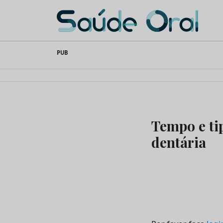
Saúde Oral
Skip
PUB
to
content
Tempo e ti
dentária