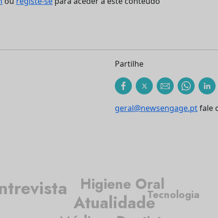
n
ou
registe-se
para aceder a este conteúdo
Partilhe
geral@newsengage.pt
fale 
Higiene Oral
ntrevista
Tecnologia
Atualidade