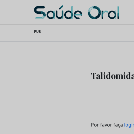
Saúde Oral
Skip
PUB
to
content
Talidomida
Por favor faça
logi