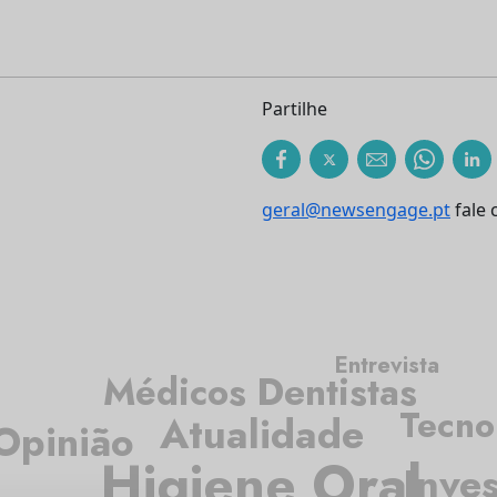
Partilhe
geral@newsengage.pt
fale 
Entrevista
Médicos Dentistas
Tecno
Atualidade
Opinião
Higiene Oral
Inve