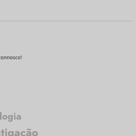
connosco!
logia
stigação