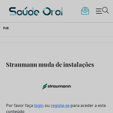
Saúde Oral
Skip
PUB
to
content
Straumann muda de instalações
Por favor faça
login
ou
registe-se
para aceder a este
conteúdo