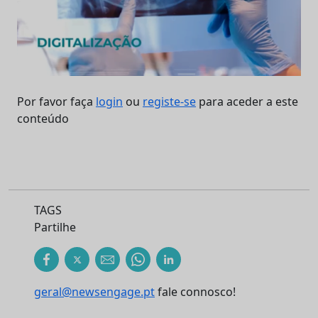
Por favor faça
login
ou
registe-se
para aceder a este
conteúdo
TAGS
Partilhe
geral@newsengage.pt
fale connosco!