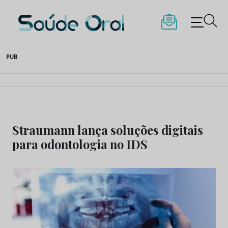
Saúde Oral
Skip
PUB
to
content
Straumann lança soluções digitais
para odontologia no IDS