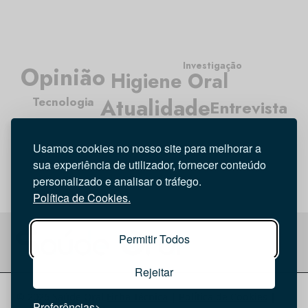
Investigação
Opinião
Higiene Oral
Atualidade
Tecnologia
Entrevista
Médicos Dentistas
Usamos cookies no nosso site para melhorar a
sua experiência de utilizador, fornecer conteúdo
personalizado e analisar o tráfego.
Política de Cookies.
Permitir Todos
Rejeitar
© 2026 Saúde Oral
Ficha Técnica
|
Política de Cookies
|
Preferências