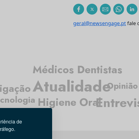
geral@newsengage.pt
fale 
Médicos Dentistas
Atualidade
Opinião
tigação
cnologia
Entrevi
Higiene Oral
riência de
tráfego.