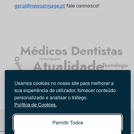
geral@newsengage.pt
fale connosco!
Médicos Dentistas
Opinião
Investigação
Atualidade
Tecnologia
Higiene Oral
Entrevista
Usamos cookies no nosso site para melhorar a
sua experiência de utilizador, fornecer conteúdo
personalizado e analisar o tráfego.
Política de Cookies.
Permitir Todos