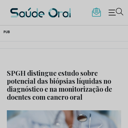
Saúde Oral
Skip
PUB
to
content
SPGH distingue estudo sobre
potencial das biópsias líquidas no
diagnóstico e na monitorização de
doentes com cancro oral