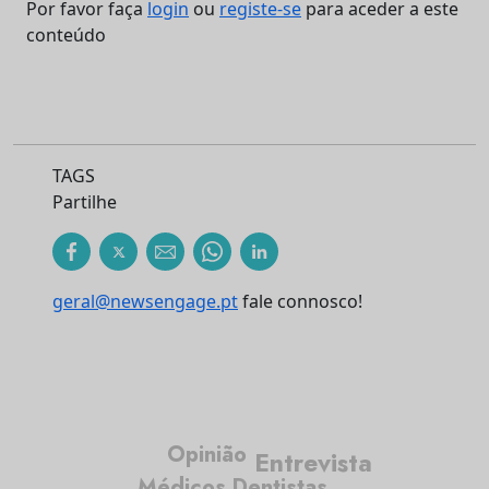
Por favor faça
login
ou
registe-se
para aceder a este
conteúdo
TAGS
Partilhe
geral@newsengage.pt
fale connosco!
Opinião
Entrevista
Médicos Dentistas