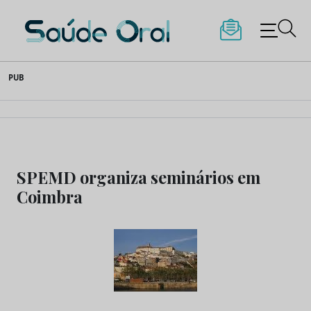
Saúde Oral
Skip
PUB
to
content
SPEMD organiza seminários em
Coimbra