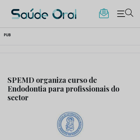
Saúde Oral
Skip
PUB
to
content
SPEMD organiza curso de
Endodontia para profissionais do
sector