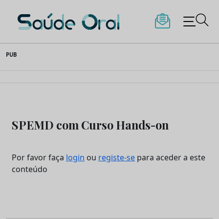
Saúde Oral
Skip
PUB
to
content
SPEMD com Curso Hands-on
Por favor faça
login
ou
registe-se
para aceder a este
conteúdo