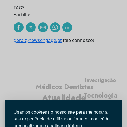
TAGS
Partilhe
geral@newsengage.pt
fale connosco!
Investigação
Médicos Dentistas
Tecnologia
Atualidade
Opinião
Higiene Oral
Usamos cookies no nosso site para melhorar a
Entrevista
sua experiência de utilizador, fornecer conteúdo
personalizado e analisar o tráfego.