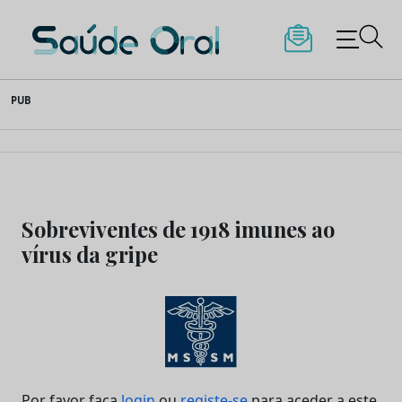
Saúde Oral
Skip
PUB
to
content
Sobreviventes de 1918 imunes ao
vírus da gripe
Por favor faça
login
ou
registe-se
para aceder a este