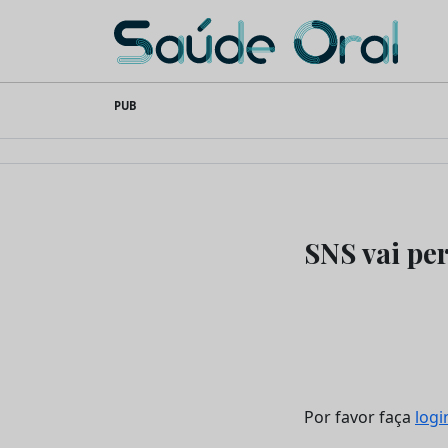
Saúde Oral
Skip
PUB
to
content
SNS vai pe
Por favor faça
logi