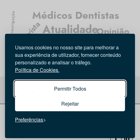
Médicos Dentistas
Investigação
Entrevista
Atualidade
Opinião
Higiene Oral
Tecnologia
Usamos cookies no nosso site para melhorar a
sua experiência de utilizador, fornecer conteúdo
personalizado e analisar o tráfego.
Política de Cookies.
Permitir Todos
Rejeitar
© 2026 Saúde Oral
Ficha Técnica
|
Política de Cookies
|
Preferências
Política de privacidade